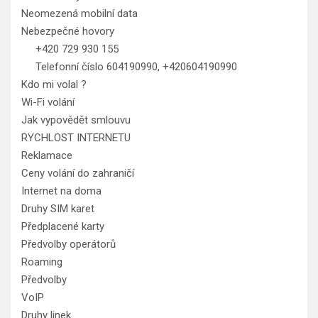
Neomezená mobilní data
Nebezpečné hovory
+420 729 930 155
Telefonní číslo 604190990, +420604190990
Kdo mi volal ?
Wi-Fi volání
Jak vypovědět smlouvu
RYCHLOST INTERNETU
Reklamace
Ceny volání do zahraničí
Internet na doma
Druhy SIM karet
Předplacené karty
Předvolby operátorů
Roaming
Předvolby
VoIP
Druhy linek