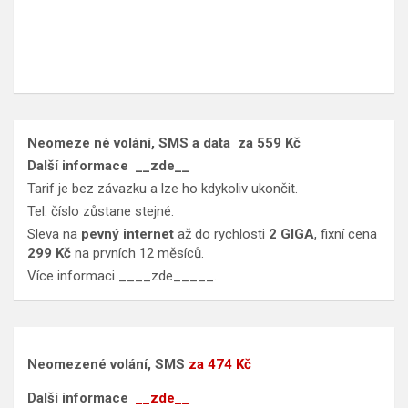
Neomeze né volání, SMS a data
za 559 Kč
Další informace
__zde__
Tarif je bez závazku a lze ho kdykoliv ukončit.
Tel. číslo zůstane stejné.
Sleva na
pevný internet
až do rychlosti
2 GIGA
, fixní cena
299 Kč
na prvních 12 měsíců.
Více informaci
____zde_____
.
Neomezené volání, SMS
za 474 Kč
Další informace
__zde__