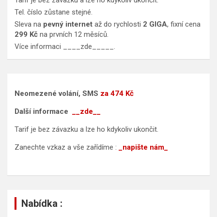
Tarif je bez závazku a lze ho kdykoliv ukončit.
Tel. číslo zůstane stejné.
Sleva na
pevný internet
až do rychlosti
2 GIGA
, fixní cena
299 Kč
na prvních 12 měsíců.
Více informaci
____zde_____
.
Neomezené volání, SMS
za 474 Kč
Další informace
__zde__
Tarif je bez závazku a lze ho kdykoliv ukončit.
Zanechte vzkaz a vše zařídíme :
_napište nám_
Nabídka :