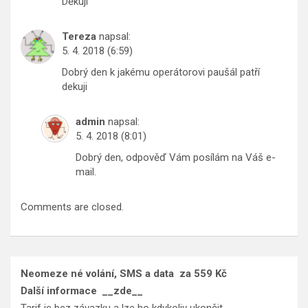
Děkuji
Tereza
napsal:
5. 4. 2018 (6:59)
Dobrý den k jakému operátorovi paušál patří
dekuji
admin
napsal:
5. 4. 2018 (8:01)
Dobrý den, odpověď Vám posílám na Váš e-
mail.
Comments are closed.
Neomeze né volání, SMS a data
za 559 Kč
Další informace
__zde__