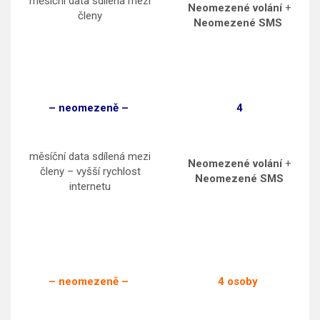
měsíční data sdílená mezi
Neomezené volání
+
členy
Neomezené SMS
– neomezeně –
4
měsíční data sdílená mezi
Neomezené volání
+
členy – vyšší rychlost
Neomezené SMS
internetu
– neomezeně –
4 osoby