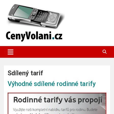
Skip
to
content
Pomáháme šetřit finance
Výhodné mobilní tarify
Sdílený tarif
Výhodné sdílené rodinné tarify