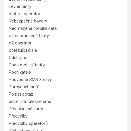
Levné tarify
mobilní operátor
Nebezpečné hovory
Neomezená mobilní data
o2 neomezené tarify
o2 operátor
obtěžující čísla
Odebráno
Poda mobilní tarify
Podnikatelé
Podvodné SMS zprávy
Porovnání tarifů
Poslat dotaz
pozor na falesne sms
Předplacené karty
Předvolby
Předvolby operátorů
Přehled operátorů