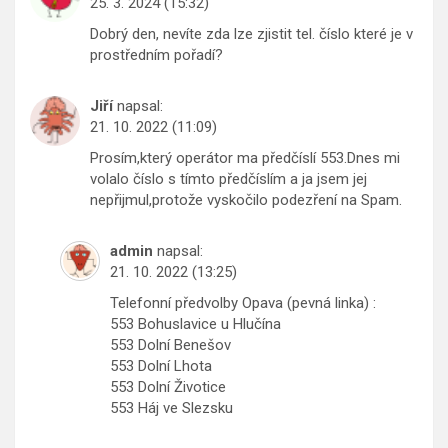
25. 3. 2024 (15:32)
Dobrý den, nevíte zda lze zjistit tel. číslo které je v
prostředním pořadí?
Jiří
napsal:
21. 10. 2022 (11:09)
Prosím,který operátor ma předčíslí 553.Dnes mi
volalo číslo s tímto předčíslím a ja jsem jej
nepřijmul,protože vyskočilo podezření na Spam.
admin
napsal:
21. 10. 2022 (13:25)
Telefonní předvolby Opava (pevná linka) :
553 Bohuslavice u Hlučína
553 Dolní Benešov
553 Dolní Lhota
553 Dolní Životice
553 Háj ve Slezsku