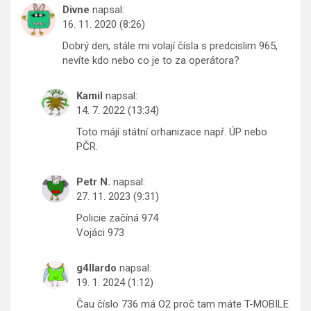
Divne
napsal:
16. 11. 2020 (8:26)
Dobrý den, stále mi volají čísla s predcislim 965,
nevíte kdo nebo co je to za operátora?
Kamil
napsal:
14. 7. 2022 (13:34)
Toto májí státní orhanizace např. ÚP nebo
PČR.
Petr N.
napsal:
27. 11. 2023 (9:31)
Policie začíná 974
Vojáci 973
g4llardo
napsal:
19. 1. 2024 (1:12)
Čau číslo 736 má O2 proč tam máte T-MOBILE