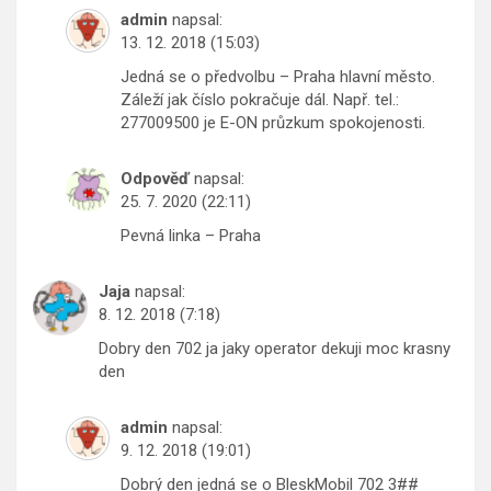
admin
napsal:
13. 12. 2018 (15:03)
Jedná se o předvolbu – Praha hlavní město.
Záleží jak číslo pokračuje dál. Např. tel.:
277009500 je E-ON průzkum spokojenosti.
Odpověď
napsal:
25. 7. 2020 (22:11)
Pevná linka – Praha
Jaja
napsal:
8. 12. 2018 (7:18)
Dobry den 702 ja jaky operator dekuji moc krasny
den
admin
napsal:
9. 12. 2018 (19:01)
Dobrý den jedná se o BleskMobil 702 3##