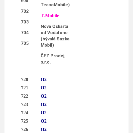
608
TescoMobile)
702
T-Mobile
703
Nová Oskarta
704
od Vodafone
(bývalá Sazka
705
Mobil)
ČEZ Prodej,
s.r.o.
720
O2
721
O2
722
O2
723
O2
724
O2
725
O2
726
O2