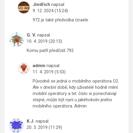
Jindřich
napsal:
9. 12. 2024 (15:24)
972 je také předvolba Izraele.
G. V.
napsal:
10. 4. 2019 (20:13)
Komu patří předčíslí 792
admin
napsal:
11. 4. 2019 (5:53)
Původně se jedná o mobilního operátora O2.
Ale v dnešní době, kdy uživatelé hodně mění
mobilní operátory a tel. číslo si ponechávají
stejné, může být nyní u jakéhokoliv jiného
mobilního operátora. Admin
K.J.
napsal:
20. 3. 2019 (11:29)