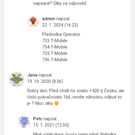
napsané? Díky za odpověď.
admin
napsal:
22. 1. 2024 (16:23)
Předvolba Operátor
733 T-Mobile
734 T-Mobile
735 T-Mobile
736 T-Mobile
Jana
napsal:
19. 10. 2020 (8:36)
Dobrý den, Před chvílí mi volalo +420 tj Ćesko, ale
číslo pokračovalo 166, nevíte náhodou odkud to
je ? Moc díky
Petr
napsal:
15. 1. 2021 (12:05)
Mně volali dnes, hovor jsem přijal. Nabídka