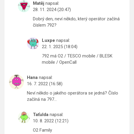
Matěj
napsal:
28. 11. 2024 (20:47)
Dobrý den, neví někdo, který operátor začíná
číslem 792?
Luxpe
napsal:
22. 1. 2025 (18:04)
792 má O2 / TESCO mobile / BLESK
mobile / OpenCall
Hana
napsal:
16. 7. 2022 (16:58)
Neví někdo o jakého operátora se jedná? Číslo
začíná na 797…
Taťulda
napsal:
10. 8. 2022 (12:21)
O2 Family