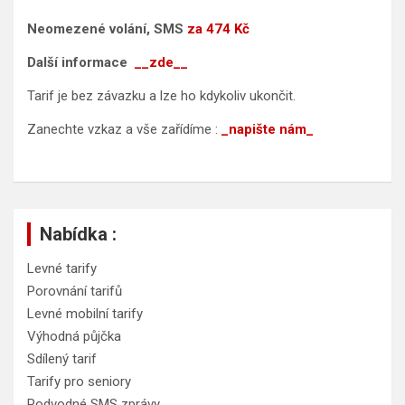
Neomezené volání, SMS
za 474 Kč
Další informace
__zde__
Tarif je bez závazku a lze ho kdykoliv ukončit.
Zanechte vzkaz a vše zařídíme :
_napište nám_
Nabídka :
Levné tarify
Porovnání tarifů
Levné mobilní tarify
Výhodná půjčka
Sdílený tarif
Tarify pro seniory
Podvodné SMS zprávy