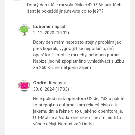
Dobrý den stále mi vola číslo +420 965 pak těch
šest je pokaždé jiné.nevute co to je???
Lubomir
napsal:
2. 12. 2020 (10:02)
Dobrý den mám naprosto stejný problém jak
přes kopirak, vygooglit se nepodařilo, můj
operátor T- mobile mi nebyl schopen poradit.
Nabízel jedině zpoplatněno vyhledávací službu
za 250 Kč, neměl jsem zájem.
Ondřej.K
napsal:
30. 8. 2024 (17:03)
Hele pokud máš operátora O2 dej *33 a pak tě
to přepojí na automat tam řekneš číslo a k
jakému dni a řekne ti to u jakého operátora je.
U T-Mobile a Vodafone nevim, nevim jestli to
vůbec dělají. Nemáš zač Ondra