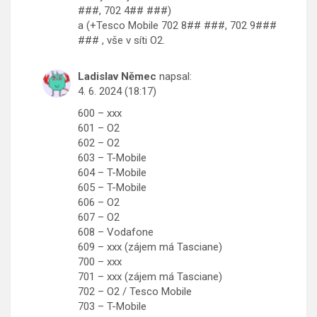
###, 702 4## ###)
a (+Tesco Mobile 702 8## ###, 702 9###
### , vše v síti O2.
Ladislav Němec
napsal:
4. 6. 2024 (18:17)
600 – xxx
601 – O2
602 – O2
603 – T-Mobile
604 – T-Mobile
605 – T-Mobile
606 – O2
607 – O2
608 – Vodafone
609 – xxx (zájem má Tasciane)
700 – xxx
701 – xxx (zájem má Tasciane)
702 – O2 / Tesco Mobile
703 – T-Mobile