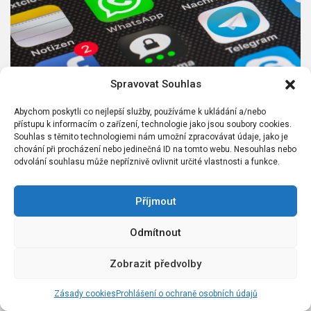
UNCATEGORIZED
Spravovat Souhlas
Nové ceny neomezených tarifů
Abychom poskytli co nejlepší služby, používáme k ukládání a/nebo
přístupu k informacím o zařízení, technologie jako jsou soubory cookies.
4. 10. 2025
admin
Souhlas s těmito technologiemi nám umožní zpracovávat údaje, jako je
chování při procházení nebo jedinečná ID na tomto webu. Nesouhlas nebo
odvolání souhlasu může nepříznivě ovlivnit určité vlastnosti a funkce.
Příjmout
Odmítnout
Zobrazit předvolby
Zásady cookies
Prohlášení o ochraně osobních údajů