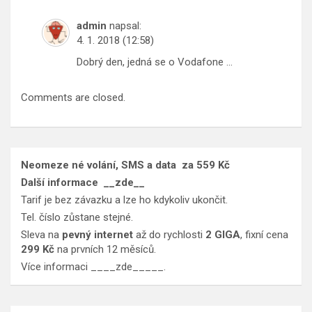
admin
napsal:
4. 1. 2018 (12:58)
Dobrý den, jedná se o Vodafone …
Comments are closed.
Neomeze né volání, SMS a data
za 559 Kč
Další informace
__zde__
Tarif je bez závazku a lze ho kdykoliv ukončit.
Tel. číslo zůstane stejné.
Sleva na
pevný internet
až do rychlosti
2 GIGA
, fixní cena
299 Kč
na prvních 12 měsíců.
Více informaci
____zde_____
.