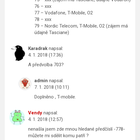
76 – xxx
77 – Vodafone, T-Mobile, O2
78 – xxx
79 – Nordic Telecom, T-Mobile, O2 (zájem má
údajně Tasciane)
Karadrak
napsal:
4. 1. 2018 (17:36)
A předvolba 703?
admin
napsal:
7. 1. 2018 (10:11)
Doplněno , T-mobile.
Vendy
napsal:
4. 1. 2018 (12:57)
nenašla jsem zde mnou hledané předčíslí -778-
můžete mi sdělit komu patří ?