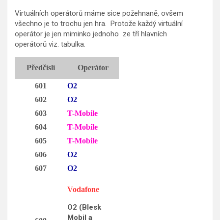
Virtuálních operátorů máme sice požehnaně, ovšem
všechno je to trochu jen hra. Protože každý virtuální
operátor je jen miminko jednoho ze tří hlavních
operátorů viz. tabulka.
Předčíslí
Operátor
601
O2
602
O2
603
T-Mobile
604
T-Mobile
605
T-Mobile
606
O2
607
O2
Vodafone
O2 (Blesk
Mobil a