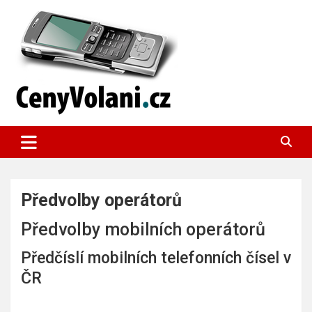
Skip
to
content
Pomáháme šetřit finance
Výhodné mobilní tarify
Předvolby operátorů
Předvolby mobilních operátorů
Předčíslí mobilních telefonních čísel v
ČR